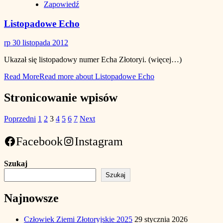
Zapowiedź
Listopadowe Echo
rp
30 listopada 2012
Ukazał się listopadowy numer Echa Złotoryi. (więcej…)
Read More
Read more about Listopadowe Echo
Stronicowanie wpisów
Poprzedni
1
2
3
4
5
6
7
Next
Facebook
Instagram
Szukaj
Szukaj
Najnowsze
Człowiek Ziemi Złotoryjskie 2025
29 stycznia 2026