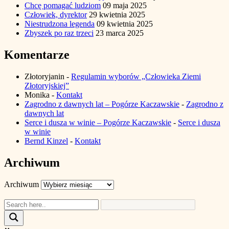
Chcę pomagać ludziom
09 maja 2025
Człowiek, dyrektor
29 kwietnia 2025
Niestrudzona legenda
09 kwietnia 2025
Zbyszek po raz trzeci
23 marca 2025
Komentarze
Złotoryjanin
-
Regulamin wyborów „Człowieka Ziemi
Złotoryjskiej”
Monika
-
Kontakt
Zagrodno z dawnych lat – Pogórze Kaczawskie
-
Zagrodno z
dawnych lat
Serce i dusza w winie – Pogórze Kaczawskie
-
Serce i dusza
w winie
Bernd Kinzel
-
Kontakt
Archiwum
Archiwum