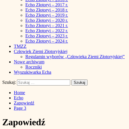
Echo Złotoryi – 2017 r.
Echo Złotoryi – 2018 r.
Echo Złotoryi – 2019 r.
Echo Złotoryi – 2020 r.
Echo Złotoryi – 2021 r.
Echo Złotoryi – 2022 r.
Echo Złotoryi – 2023 r.
Echo Złotoryi – 2024 r.
TMZZ
Człowiek Ziemi Złotoryjskiej
Regulamin wyborów „Człowieka Ziemi Złotoryjskiej”
Nowe archiwum
Roczniki
Wyszukiwarka Echa
Szukaj:
Home
Echo
Zapowiedź
Page 3
Zapowiedź