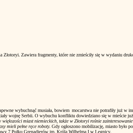
Złotoryi. Zawiera fragmenty, które nie zmieściły się w wydaniu dr
wybuchnąć musiała, bowiem mocarstwa nie potrafiły już w inny s
y wojnę Serbii. O wybuchu konfliktu dowiedziano się w mieście już 2
 większości miast niemieckich, także w Złotoryi rośnie zainteresowani
asy mieli pełne ręce roboty.
Gdy ogłoszono mobilizację, miasto było poru
owy 7 Pułku Grenadierów im. Króla Wilhelma I w Legnicy.