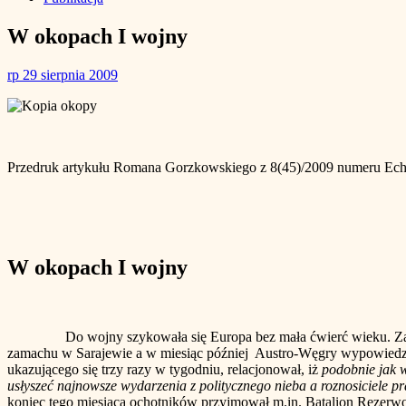
W okopach I wojny
rp
29 sierpnia 2009
Przedruk artykułu Romana Gorzkowskiego z 8(45)/2009 numeru Echa 
W okopach I wojny
Do wojny szykowała się Europa bez mała ćwierć wieku. Zapewne 
zamachu w Sarajewie a w miesiąc później Austro-Węgry wypowiedział
ukazującego się trzy razy w tygodniu, relacjonował, iż
podobnie jak w
usłyszeć najnowsze wydarzenia z politycznego nieba a roznosiciele pr
koniec tego miesiąca ochotników przyjmował m.in. Batalion Rezerw