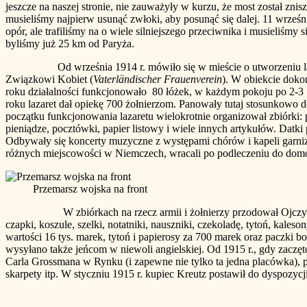
jeszcze na naszej stronie, nie zauważyły w kurzu, że most został zni
musieliśmy najpierw usunąć zwłoki, aby posunąć się dalej. 11 wrześ
opór, ale trafiliśmy na o wiele silniejszego przeciwnika i musieliś
byliśmy już 25 km od Paryża.
Od września 1914 r. mówiło się w mieście o utworzeniu lazaret
Związkowi Kobiet (
Vaterländischer Frauenverein
). W obiekcie doko
roku działalności funkcjonowało 80 łóżek, w każdym pokoju po 2-3 ł
roku lazaret dał opiekę 700 żołnierzom. Panowały tutaj stosunkowo 
początku funkcjonowania lazaretu wielokrotnie organizował zbiórki: p
pieniądze, pocztówki, papier listowy i wiele innych artykułów. Datk
Odbywały się koncerty muzyczne z występami chórów i kapeli garnizo
różnych miejscowości w Niemczech, wracali po podleczeniu do domó
Przemarsz wojska na front
W zbiórkach na rzecz armii i żołnierzy przodował Ojczyźniany Zw
czapki, koszule, szelki, notatniki, nauszniki, czekoladę, tytoń, kaleso
wartości 16 tys. marek, tytoń i papierosy za 700 marek oraz paczki
wysyłano także jeńcom w niewoli angielskiej. Od 1915 r., gdy zacz
Carla Grossmana w Rynku (i zapewne nie tylko ta jedna placówka), pr
skarpety itp. W styczniu 1915 r. kupiec Kreutz postawił do dyspozyc