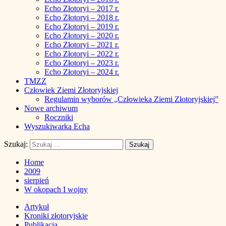
Echo Złotoryi – 2017 r.
Echo Złotoryi – 2018 r.
Echo Złotoryi – 2019 r.
Echo Złotoryi – 2020 r.
Echo Złotoryi – 2021 r.
Echo Złotoryi – 2022 r.
Echo Złotoryi – 2023 r.
Echo Złotoryi – 2024 r.
TMZZ
Człowiek Ziemi Złotoryjskiej
Regulamin wyborów „Człowieka Ziemi Złotoryjskiej”
Nowe archiwum
Roczniki
Wyszukiwarka Echa
Szukaj:
Home
2009
sierpień
W okopach I wojny
Artykuł
Kroniki złotoryjskie
Publikacja