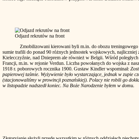
Odjazd rekrutów na front
Zmobilizowani kierowani byli m.in. do obozu treningowego zwane
sumie trafili do ponad 90 różnych jednostek wojskowych, najliczniej
Kielecczyźnie, nad Dnieprem ale również w Belgii. Wśród poległych żo
Francji, m.in. w rejonie Verdun. Liczba powołanych do wojska z na
1918 r. poborowych rocznika 1900. Gustaw Kindler wspominał:
Zost
papierowej taśmie. Wyżywienie było wystarczające, jednak w zupie cz
(stacjonowaliśmy w prowincji poznańskiej). Polacy nie robili go dok
w listopadzie nadszedł koniec. Na Boże Narodzenie byłem w domu.
Złotoryjanie służyli przede wszystkim w różnych oddziałach piechoty (gr