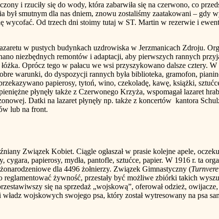
szczony i rzuciły się do wody, która zabarwiła się na czerwono, co prze
nia był smutnym dla nas dniem, znowu zostaliśmy zaatakowani – gdy wy
my się wycofać. Od trzech dni stoimy tutaj w ST. Martin w rezerwie i 
u w pustych budynkach uzdrowiska w Jerzmanicach Zdroju. Organi
nano niezbędnych remontów i adaptacji, aby pierwszych rannych przyją
óżka. Oprócz tego w pałacu we wsi przyszykowano dalsze cztery. W 19
dobre warunki, do dyspozycji rannych była biblioteka, gramofon, pia
rzekazywano papierosy, tytoń, wino, czekoladę, kawę, książki, sztućce
i pieniężne płynęły także z Czerwonego Krzyża, wspomagał lazaret hra
nowej. Datki na lazaret płynęły np. także z koncertów kantora Schul
w lub na front.
iązek Kobiet. Ciągle ogłaszał w prasie kolejne apele, oczekując m.
ny, cygara, papierosy, mydła, pantofle, sztućce, papier. W 1916 r. ta or
 bożonarodzeniowe dla 4496 żołnierzy. Związek Gimnastyczny (
Turnvere
ęto reglamentować żywność, przestały być możliwe zbiórki takich wysz
zestawiwszy się na sprzedaż „wojskową”, oferował odzież, owijacze, n
ji władz wojskowych swojego psa, który został wytresowany na psa san