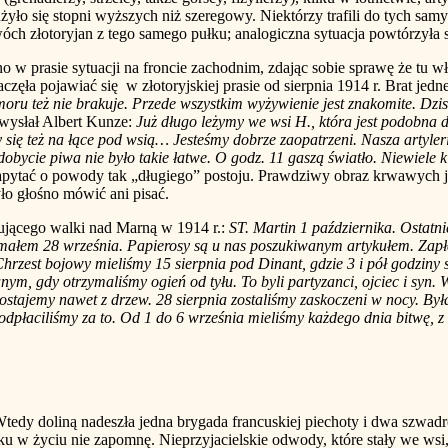
żyło się stopni wyższych niż szeregowy. Niektórzy trafili do tych sam
dwóch złotoryjan z tego samego pułku; analogiczna sytuacja powtórzyła
e sytuacji na froncie zachodnim, zdając sobie sprawę że tu właś
ła pojawiać się w złotoryjskiej prasie od sierpnia 1914 r. Brat jedneg
umoru też nie brakuje. Przede wszystkim wyżywienie jest znakomite. D
i wysłał Albert Kunze:
Już długo leżymy we wsi H., która jest podobna
y się też na łące pod wsią… Jesteśmy dobrze zaopatrzeni. Nasza arty
dobycie piwa nie było takie łatwe. O godz. 11 gaszą światło. Niewiele 
apytać o powody tak „długiego” postoju. Prawdziwy obraz krwawych j
ło głośno mówić ani pisać.
jącego walki nad Marną w 1914 r.:
ST. Martin 1 października. Ostatnie
małem 28 września. Papierosy są u nas poszukiwanym artykułem. Zapłac
est bojowy mieliśmy 15 sierpnia pod Dinant, gdzie 3 i pół godziny sta
m, gdy otrzymaliśmy ogień od tyłu. To byli partyzanci, ojciec i syn. 
 dostajemy nawet z drzew. 28 sierpnia zostaliśmy zaskoczeni w nocy. B
odpłaciliśmy za to. Od 1 do 6 września mieliśmy każdego dnia bitwę, z
Wtedy doliną nadeszła jedna brygada francuskiej piechoty i dwa szwa
w życiu nie zapomnę. Nieprzyjacielskie odwody, które stały we wsi, u