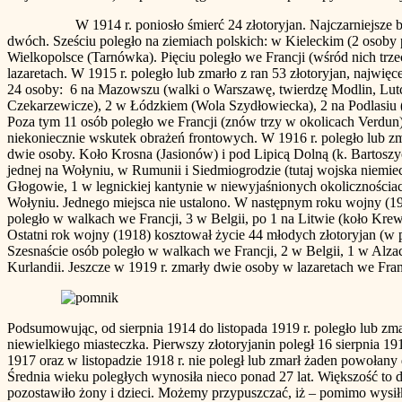
W 1914 r. poniosło śmierć 24 złotoryjan. Najczarniejsze były miesi
dwóch. Sześciu poległo na ziemiach polskich: w Kieleckim (2 oso
Wielkopolsce (Tarnówka). Pięciu poległo we Francji (wśród nich trze
lazaretach. W 1915 r. poległo lub zmarło z ran 53 złotoryjan, najwięce
24 osoby: 6 na Mazowszu (walki o Warszawę, twierdzę Modlin, Lut
Czekarzewicze), 2 w Łódzkiem (Wola Szydłowiecka), 2 na Podlasiu (M
Poza tym 11 osób poległo we Francji (znów trzy w okolicach Verdun), 
niekoniecznie wskutek obrażeń frontowych. W 1916 r. poległo lub zm
dwie osoby. Koło Krosna (Jasionów) i pod Lipicą Dolną (k. Bartoszyc
jednej na Wołyniu, w Rumunii i Siedmiogrodzie (tutaj wojska niemiec
Głogowie, 1 w legnickiej kantynie w niewyjaśnionych okolicznościac
Wołyniu. Jednego miejsca nie ustalono. W następnym roku wojny (1917
poległo w walkach we Francji, 3 w Belgii, po 1 na Litwie (koło Krew
Ostatni rok wojny (1918) kosztował życie 44 młodych złotoryjan (w pa
Szesnaście osób poległo w walkach we Francji, 2 w Belgii, 1 w Alzac
Kurlandii. Jeszcze w 1919 r. zmarły dwie osoby w lazaretach we Fra
Podsumowując, od sierpnia 1914 do listopada 1919 r. poległo lub zmar
niewielkiego miasteczka. Pierwszy złotoryjanin poległ 16 sierpnia 191
1917 oraz w listopadzie 1918 r. nie poległ lub zmarł żaden powołany
Średnia wieku poległych wynosiła nieco ponad 27 lat. Większość to dw
pozostawiło żony i dzieci. Możemy przypuszczać, iż – pomimo wysiłk