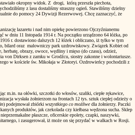
dstawiało okropny widok. Z drogi, którą przeszła piechota,
chodziliśmy z lasu dostaliśmy straszny ogień. Stawiliśmy dzielny
ewentualnie do pomocy 24 Dywizji Rezerwowej. Chcę zaznaczyć, że
zację lazaretu i nad nim opiekę powierzono Ojczyźnianemu
ć w dniu 11 listopada 1914 r. Na początku urządzono 64 łóżka, po
16 r. dostawiono dalszych 12 łóżek i obliczano, iż tylko w tym
nino, bilard oraz malowniczy park uzdrowiskowy. Związek Kobiet od
, herbatę, obrazy, owoce, wędliny i mięso (do czasu), odzież,
bia von Dirksen z zamku w Grodźcu, siostry zakonne i wolontariusze.
zego w kościele św. Mikołaja w Złotoryi. Ozdrowieńcy pochodzili z
in. na ołówki, szczotki do włosów, szaliki, ciepłe rękawice,
ganizacja wysłała żołnierzom na frontach 12 tys. sztuk ciepłej odzieży o
in
) podejmował zbiórki
wszystkiego co możliwe
dla żołnierzy. Paczki
ukanych produktów, jak czekolada czy kiełbasa wędzona sucha. Sklep
ieprzemakalne płaszcze, oficerskie epolety, czapki, naszywki,
itarnego, i zasugerował, iż może on się przydać w walkach w Rosji.