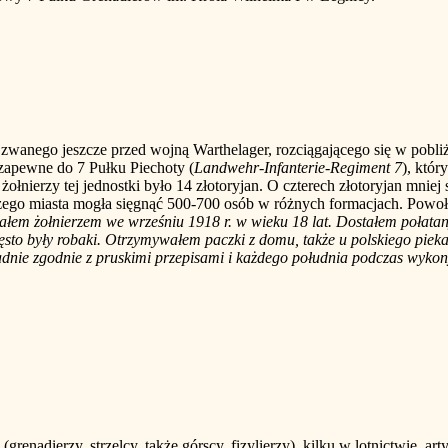
go jeszcze przed wojną Warthelager, rozciągającego się w pobliż
 zapewne do 7 Pułku Piechoty (
Landwehr-Infanterie-Regiment 7
), któr
łnierzy tej jednostki było 14 złotoryjan. O czterech złotoryjan mniej 
szego miasta mogła sięgnąć 500-700 osób w różnych formacjach. Powoł
ałem żołnierzem we wrześniu 1918 r. w wieku 18 lat. Dostałem połat
ęsto były robaki. Otrzymywałem paczki z domu, także u polskiego piek
ładnie zgodnie z pruskimi przepisami i każdego południa podczas wykon
enadierzy, strzelcy, także górscy, fizylierzy), kilku w lotnictwie, arty