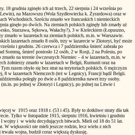
8 grudnia zginęło ich aż trzech, 22 sierpnia i 24 września po
 (Lewin), na Mazowszu (Wola Szydłowiecka k. Żyrardowa) oraz w
usach Wschodnich. Sześciu zmarło we francuskich i niemieckich
sierpnia ginęło po dwóch. Na ziemiach polskich zginęły lub zmarły aż
Besko, Starzawa, Sękowa, Wałachy?), 3 w Kieleckiem (Łopuszno,
y zmarło w lazaretach na ziemiach polskich, m.in. w Warszawie.
skich lazaretach zmarło 8 osób, trzy w lazarecie w Złotoryi, być może
ześniu i grudniu. 26 czerwca i 7 października śmierć zabrała po
ad Sommą, śmierć poniosło 12 osób, 2 w Rosji, 2 na Polesiu, po
b zmarło na terenie ówczesnych Niemiec – 4 w lazaretach, m.in. w
ch żołnierzy zmarło w lazaretach w Belgii, Rumunii oraz na
Tym razem obyło się bez strat na terytoriach polskich. 6 mężczyzn
, 8 w lazaretach Niemczech (też w Legnicy), Francji bądź Belgii.
października poległy po dwie a 8 października nawet trzy osoby.
.in. po jednej w Złotoryi i Legnicy), po jednej na Litwie i
ęcej w 1915 oraz 1918 r. (53 i 45). Były to dotkliwe straty dla tak
recie. Tylko w listopadzie 1915, sierpniu 1916, kwietniu i grudniu
 I wojny i w wielu decydujących bitwach. Mieli od 18 do 51 lat.
. W większości nie mieli jeszcze rodzin, lecz wielu z nich
trwała wojna, budził coraz większą dyskusję.