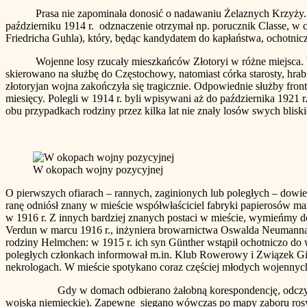
Prasa nie zapominała donosić o nadawaniu Żelaznych Krzyży. Pierws
październiku 1914 r. odznaczenie otrzymał np. porucznik Classe, w c
Friedricha Guhla), który, będąc kandydatem do kapłaństwa, ochotnicz
Wojenne losy rzucały mieszkańców Złotoryi w różne miejsca. Wi
skierowano na służbę do Częstochowy, natomiast córka starosty, hra
złotoryjan wojna zakończyła się tragicznie. Odpowiednie służby fro
miesięcy. Polegli w 1914 r. byli wpisywani aż do października 1921 
obu przypadkach rodziny przez kilka lat nie znały losów swych bliski
W okopach wojny pozycyjnej
O pierwszych ofiarach – rannych, zaginionych lub poległych – dowie
ranę odniósł znany w mieście współwłaściciel fabryki papierosów ma
w 1916 r. Z innych bardziej znanych postaci w mieście, wymieńmy d
Verdun w marcu 1916 r., inżyniera browarnictwa Oswalda Neumanna (
rodziny Helmchen: w 1915 r. ich syn Günther wstąpił ochotniczo do w
poległych członkach informował m.in. Klub Rowerowy i Związek Gim
nekrologach. W mieście spotykano coraz częściej młodych wojennyc
Gdy w domach odbierano żałobną korespondencję, odczytywano w 
wojska niemieckie). Zapewne sięgano wówczas po mapy zaboru rosyjs