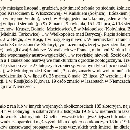
ące listopad i grudzień, gdy śmierć zabrała po siedmiu żołnierzy. 1
by pod Krasocinem k. Włoszczowej), w Kaliskiem (Sośnica), Łódzkiem
ch w rejonie Verdun), trzech w Belgii, jeden na Ukrainie, jeden w Pr
j w lipcu i sierpniu (po 9). 8 marca, 9 kwietnia, 15 i 20 lipca, 4 i 18 
czynów, Kruszę, Boimie, Maciejowice), 5 w Małopolsce (Kobylnica, 
ielniki, Tarkowice), 1 w Wielkopolsce (nad Baryczą). Pięciu żołnierz
2 w Belgii, 2 w Rosji, 1 w rosyjskiej niewoli. W niemieckich i francu
arło 33 mieszkańców Złotoryi, tym razem najwięcej w październiku, wr
) polegli dwaj żołnierze. W walkach we Francji, m.in. pod Verdun i n
kie wspomagały austro-węgierskie), 1 w rosyjskiej niewoli. Sześć osó
h a 1 znaleziono martwą we frankfurckim ogrodzie zoologicznym. Trze
) straciło życie 27 tutejszych żołnierzy, w samym tylko lipcu 6 osób. 
a), w Siedmiogrodzie i Kurlandii, 3 osoby zmarły w niewoli rumuńskiej
ździerniku 8, w lipcu 6). 25 marca, 8 maja, 23 lipca, 27 września, 4 
ji, 1 w Rosji(koło Kijowa). 19 osób zmarło w lazaretach w Niemczech (m
ncji i w Niemczech.
ło z ran lub w innych wojennych okolicznościach 185 złotoryjan, najwi
4 r. w Lotaryngii a ostatni zmarł 2 listopada 1919 r. w niemieckim laza
 do wojska złotoryjanin. Ginęli na wszystkich najważniejszych frontach
udziestoparoletni mężczyźni, kilku dopiero co ukończyło 18 lub 19 lat
ów zmasowanej propagandy – sens wszystkich tych śmierci, im dłużej 