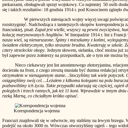
piekarzami, obsługiwali sprzęt wojskowy. Co najmniej 50 osób dosłu
się i takich rezultatów: 18 grudnia 1914 r. pod Krasocinem zginęło 
W pierwszych miesiącach wojny więcej uwagi poświęcano w prasi
rozstrzygnięć. Nadchodząca z tamtejszych okopów korespondencja zaczę
francuskiej, pisał:
Zapał jest wielki, wszyscy są pewni zwycięstwa, h
kolację marynowanych Anglików
. W listopadzie 1914 r. list z Francj
nasza wieś, są nienaruszone. Śpimy i mieszkamy z końmi, wylegujem
światłem elektrycznym, tylko strasznie brudna. Kwateruję w szkole. Z
cztery strzeleckie okopy
. Jednym słowem, sielanka, choć można już z
był zapewne przez żołnierzy na przepustkach, ale o tym nie można by
Nieco ciekawszy jest list anonimowego złotoryjanina, relacjonu
docierała na front, z czego zresztą musiała być dumna redakcja]
otrzy
otrzymałem w nienagannym stanie…Stoczyliśmy tak wiele potyczek. Chrz
osiągnęliśmy swój cel….Leżałem z kilkoma kolegami na polu buraczany
pozbawiliśmy ich życia. Takie przypadki zdarzają się częściej, ogień
poległych i trzech rannych, jak też 11 koni. Wprawdzie w innym dniu 
rzeką Marną, co chciałbym krótko opisać.
Korespondencja wojenna
Francuzi znajdowali się w odwrocie, my staliśmy na lewym brzegu. 
podejść na około 3000 m. Wówczas otworzyliśmy ogień – tego widoku 