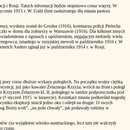
 i Rosji. Takich informacji będzie stopniowo coraz więcej. W
yczniu 1915 r. W. Guhl (brat zasłużonego dla miasta pastora
rmu)
, wysłany został do Grodna (1916), komisarza policji Pielscha
iczki w domu dla żołnierzy w Warszawie (1916). Dla kilkuset innych
zawiadomienia o zgonach z opóźnieniem, sięgającym niekiedy wielu
zeregowca, zmarłego w rosyjskiej niewoli w październiku 1916 r. W
einrich Anders zginął już w październiku 1914 r. w Rosji.
ej pory coraz dłuższe wykazy poległych. Na początku wojny ciężką
encji, już jako kawaler Żelaznego Krzyża, wrócił na front i poległ
go Krzyżem Żelaznym kl. II, poległego w randze podporucznika pod
† styczeń 1915 w lazarecie). Kronikarz miasta podkreślał tragedię
niku eksplozji stracił jedno oko i oślepł na drugie. O swych
ug Bożej woli”, „na polu chwały”, jak podawały rodziny w
za wyjątkiem włosko-austriackiego, lecz tam nie walczyły
o czasu.