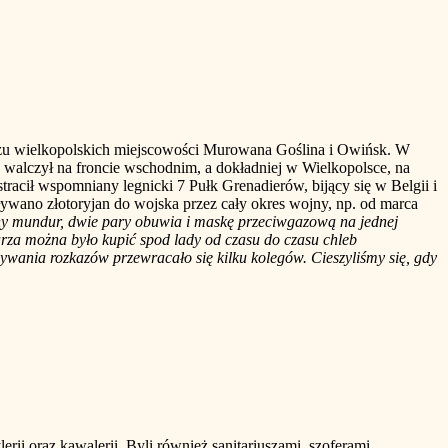
u wielkopolskich miejscowości Murowana Goślina i Owińsk. W
y walczył na froncie wschodnim, a dokładniej w Wielkopolsce, na
stracił wspomniany legnicki 7 Pułk Grenadierów, bijący się w Belgii i
ywano złotoryjan do wojska przez cały okres wojny, np. od marca
any mundur, dwie pary obuwia i maskę przeciwgazową na jednej
arza można było kupić spod lady od czasu do czasu chleb
ywania rozkazów przewracało się kilku kolegów. Cieszyliśmy się, gdy
lerii oraz kawalerii. Byli również sanitariuszami, szoferami,