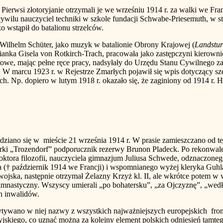
i złotoryjanie otrzymali je we wrześniu 1914 r. za walki we Francji
ywilu nauczyciel techniki w szkole fundacji Schwabe-Priesemuth, w st
o wstąpił do batalionu strzelców.
lhelm Schüter, jako muzyk w batalionie Obrony Krajowej (
Landstu
bianka Gisela von Rotkirch-Trach, pracowała jako zastępczyni kierown
ntowe, mając pełne ręce pracy, nadsyłały do Urzędu Stanu Cywilnego 
r. W marcu 1923 r. w Rejestrze Zmarłych pojawił się wpis dotyczący s
ch. Np. dopiero w lutym 1918 r. okazało się, że zaginiony od 1914 r. H
dziano się w mieście 21 września 1914 r. W prasie zamieszczano od t
rki „Trozendorf” podporucznik rezerwy Brunon Pladeck. Po rekonwalesc
oktora filozofii, nauczyciela gimnazjum Juliusa Schwede, odznaczone
† październik 1914 we Francji) i wspomnianego wyżej kleryka Guhla (
ojska, następnie otrzymał Żelazny Krzyż kl. II, ale wkrótce potem w wy
nastyczny. Wszyscy umierali „po bohatersku”, „za Ojczyznę”, „wedł
h inwalidów.
niej nazwy z wszystkich najważniejszych europejskich frontów (
kiego, co uznać można za kolejny element polskich odniesień tamteg