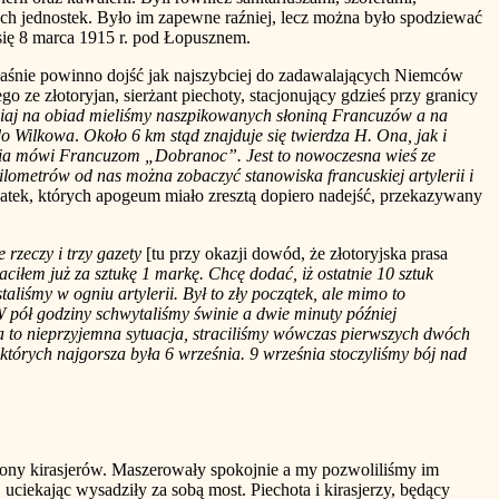
ych jednostek. Było im zapewne raźniej, lecz można było spodziewać
 się 8 marca 1915 r. pod Łopusznem.
nie powinno dojść jak najszybciej do zadawalających Niemców
o ze złotoryjan, sierżant piechoty, stacjonujący gdzieś przy granicy
zisiaj na obiad mieliśmy naszpikowanych słoniną Francuzów a na
 do Wilkowa
.
Około 6 km stąd znajduje się twierdza H. Ona, jak i
leria mówi Francuzom „Dobranoc”. Jest to nowoczesna wieś ze
kilometrów od nas można zobaczyć stanowiska francuskiej artylerii i
atek, których apogeum miało zresztą dopiero nadejść, przekazywany
 rzeczy i trzy gazety
[tu przy okazji dowód, że złotoryjska prasa
iłem już za sztukę 1 markę. Chcę dodać, iż ostatnie 10 sztuk
liśmy w ogniu artylerii. Był to zły początek, ale mimo to
W pół godziny schwytaliśmy świnie a dwie minuty później
yła to nieprzyjemna sytuacja, straciliśmy wówczas pierwszych dwóch
 których najgorsza była 6 września. 9 września stoczyliśmy bój nad
drony kirasjerów. Maszerowały spokojnie a my pozwoliliśmy im
ciekając wysadziły za sobą most. Piechota i kirasjerzy, będący