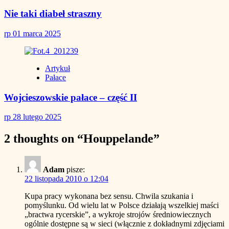
Nie taki diabeł straszny
rp
01 marca 2025
Artykuł
Pałace
Wojcieszowskie pałace – część II
rp
28 lutego 2025
2 thoughts on “
Houppelande
”
Adam
pisze:
22 listopada 2010 o 12:04
Kupa pracy wykonana bez sensu. Chwila szukania i
pomyślunku. Od wielu lat w Polsce działają wszelkiej maści
„bractwa rycerskie”, a wykroje strojów średniowiecznych
ogólnie dostępne są w sieci (włącznie z dokładnymi zdjęciami