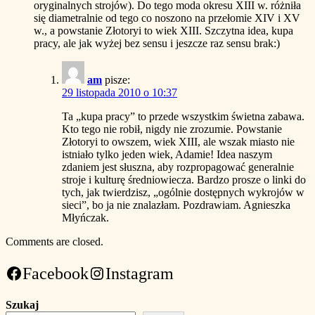
oryginalnych strojów). Do tego moda okresu XIII w. różniła
się diametralnie od tego co noszono na przełomie XIV i XV
w., a powstanie Złotoryi to wiek XIII. Szczytna idea, kupa
pracy, ale jak wyżej bez sensu i jeszcze raz sensu brak:)
am
pisze:
29 listopada 2010 o 10:37
Ta „kupa pracy” to przede wszystkim świetna zabawa.
Kto tego nie robił, nigdy nie zrozumie. Powstanie
Złotoryi to owszem, wiek XIII, ale wszak miasto nie
istniało tylko jeden wiek, Adamie! Idea naszym
zdaniem jest słuszna, aby rozpropagować generalnie
stroje i kulturę średniowiecza. Bardzo prosze o linki do
tych, jak twierdzisz, „ogólnie dostępnych wykrojów w
sieci”, bo ja nie znalazłam. Pozdrawiam. Agnieszka
Młyńczak.
Comments are closed.
Facebook
Instagram
Szukaj