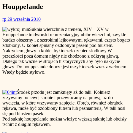
Houppelande
rp
29 września 2010
Suknia wierzchnia z trenem, XIV – XV w.
Houppelande to dworski reprezentacyjny ubiór wierzchni, zwykle
bardzo obszerny i z szerokimi lejkowatymi rękawami, często bogato
zdobiony. U kobiet spinany ozdobnym pasem pod biustem.
Nakryciem głowy u kobiet był toczek czepiec siodłowy.W
przeszłości poza domem nigdy nie chodzono z odkrytą głową.
Dlatego tak ważne w strojach historycznych aby było nakrycie
głowy. Do houppelande dobrze jest uszyć toczek wraz z welonem.
Wtedy będzie stylowo.
Środek przodu jest zamknięty aż do talii. Kołnierz
zszywamy po lewej stronie i przewracamy na prawą, aż do
wycięcia, w które wszywamy zapięcie. Obręb, również obrąbek
rękawa, może być ozdobiony futrem lub pasmanterią. W talii nosi
się pod biustem pasek.
Pod suknię houppelande można włożyć węższą suknię lub obcisły
tschirt z długim rękawem.