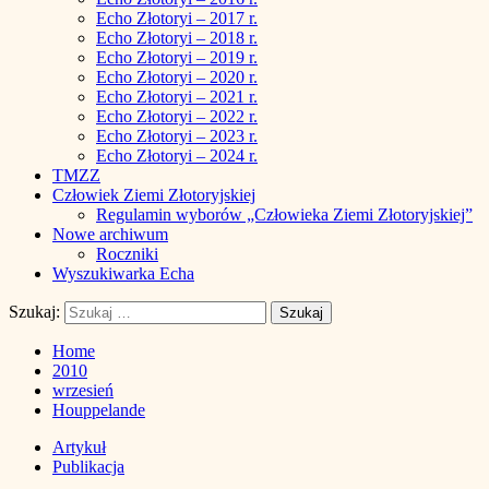
Echo Złotoryi – 2017 r.
Echo Złotoryi – 2018 r.
Echo Złotoryi – 2019 r.
Echo Złotoryi – 2020 r.
Echo Złotoryi – 2021 r.
Echo Złotoryi – 2022 r.
Echo Złotoryi – 2023 r.
Echo Złotoryi – 2024 r.
TMZZ
Człowiek Ziemi Złotoryjskiej
Regulamin wyborów „Człowieka Ziemi Złotoryjskiej”
Nowe archiwum
Roczniki
Wyszukiwarka Echa
Szukaj:
Home
2010
wrzesień
Houppelande
Artykuł
Publikacja