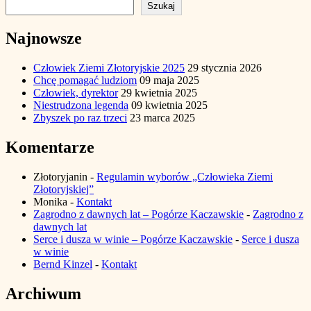
Szukaj
Najnowsze
Człowiek Ziemi Złotoryjskie 2025
29 stycznia 2026
Chcę pomagać ludziom
09 maja 2025
Człowiek, dyrektor
29 kwietnia 2025
Niestrudzona legenda
09 kwietnia 2025
Zbyszek po raz trzeci
23 marca 2025
Komentarze
Złotoryjanin
-
Regulamin wyborów „Człowieka Ziemi
Złotoryjskiej”
Monika
-
Kontakt
Zagrodno z dawnych lat – Pogórze Kaczawskie
-
Zagrodno z
dawnych lat
Serce i dusza w winie – Pogórze Kaczawskie
-
Serce i dusza
w winie
Bernd Kinzel
-
Kontakt
Archiwum